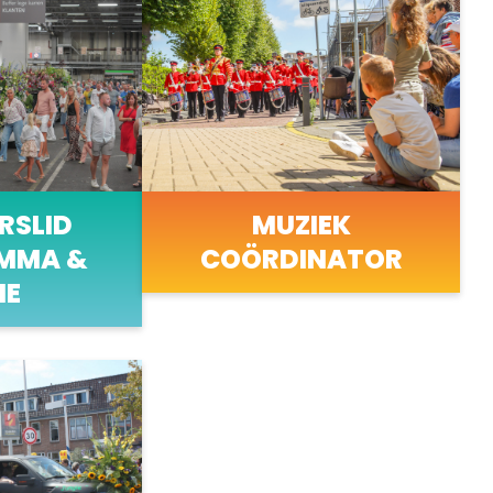
RSLID
MUZIEK
MMA &
COÖRDINATOR
IE