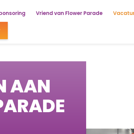
ponsoring
Vriend van Flower Parade
Vacatu
r
N AAN
PARADE